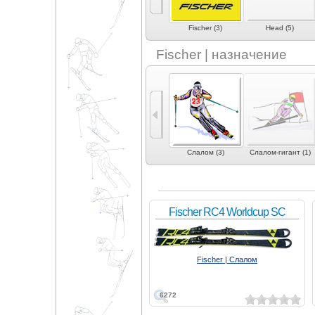
eXplosiv (2)
Fida (1)
Fischer (3)
Head (5)
Fischer | назначение
1)
Фристайл (3)
Могул | акробатика
Слалом (3)
Слалом-гигант (1)
(1)
Fischer RC4 Worldcup SC
Fischer | Слалом
6272