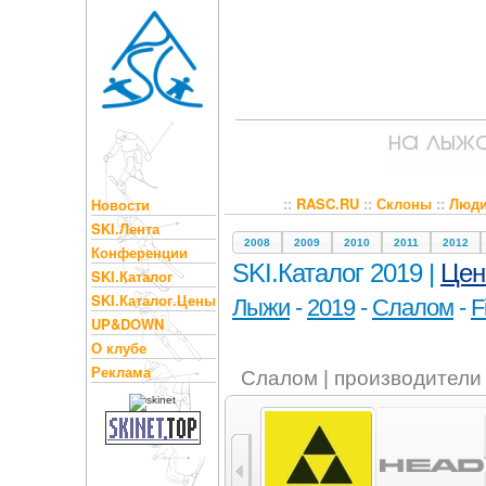
::
RASC.RU
::
Склоны
::
Люд
Новости
SKI.Лента
2008
2009
2010
2011
2012
Конференции
SKI.Каталог 2019 |
Це
SKI.Каталог
SKI.Каталог.Цены
Лыжи
-
2019
-
Слалом
-
F
UP&DOWN
О клубе
Реклама
Слалом | производители