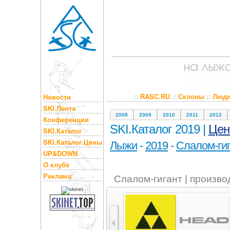
::
RASC.RU
::
Склоны
::
Люд
Новости
SKI.Лента
2008
2009
2010
2011
2012
Конференции
SKI.Каталог 2019 |
Це
SKI.Каталог
SKI.Каталог.Цены
Лыжи
-
2019
-
Слалом-ги
UP&DOWN
О клубе
Реклама
Слалом-гигант | произво