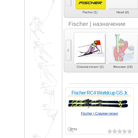
eXplosiv (1)
Fida (1)
Fischer (1)
Head (4)
Fischer | назначение
3)
Могул | акробатика
Слалом (3)
Слалом-гигант (1)
Женские (19)
(1)
Fischer RC4 Worldcup GS Jr.
Fischer | Слалом-гигант
3791