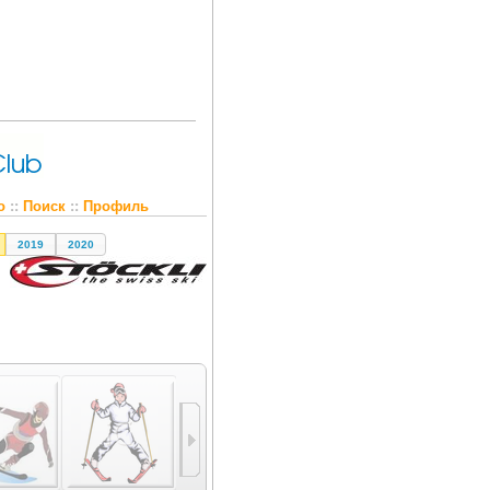
о
::
Поиск
::
Профиль
2019
2020