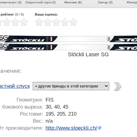
лом-гигант (3)
Скоростной спуск (2)
Женские (6)
Скитур (3)
Юниорс
 рейтинг
(
0
/
0
)
Ваша оценка:
Stöckli Laser SG
ачение:
остной спуск
Геометрия:
FIS
 бокового выреза:
30, 40, 45
Ростовки:
195, 205, 210
Вес:
n/a
йт производителя:
http://www.stoeckli.ch/