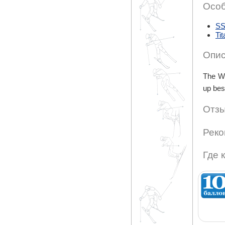
Особ
SS
Ti
Опис
The Wo
up bes
Отзы
Реко
Где 