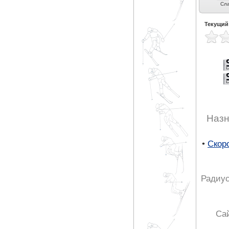
Карвинг (2)
Экспертный карвинг
Фрирайд (7)
Слалом (3)
Сла
(6)
Текущий
Назн
•
Скор
Радиус
Са