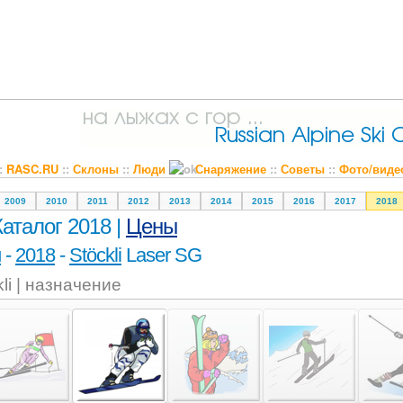
::
RASC.RU
::
Склоны
::
Люди
Снаряжение
::
Советы
::
Фото/виде
2009
2010
2011
2012
2013
2014
2015
2016
2017
2018
Каталог 2018 |
Цены
и
-
2018
-
Stöckli
Laser SG
kli | назначение