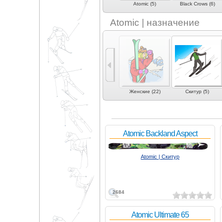
)
Aluflex (1)
Armada (2)
Atomic (5)
Black Crows (6)
Atomic | назначение
)
Слалом-гигант (9)
Скоростной спуск (4)
Женские (22)
Скитур (5)
Atomic Backland Aspect
Atomic | Скитур
2684
Atomic Ultimate 65