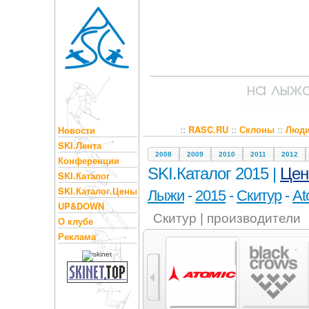
::
RASC.RU
::
Склоны
::
Люд
Новости
SKI.Лента
2008
2009
2010
2011
2012
Конференции
SKI.Каталог 2015 |
Це
SKI.Каталог
SKI.Каталог.Цены
Лыжи
-
2015
-
Скитур
-
At
UP&DOWN
Скитур | производители
О клубе
Реклама