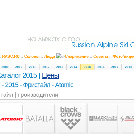
::
RASC.RU
::
Склоны
::
Люди
Снаряжение
::
Советы
::
Фото/виде
2009
2010
2011
2012
2013
2014
2015
2016
2017
2018
Каталог 2015 |
Цены
и
-
2015
-
Фристайл
-
Atomic
тайл | производители