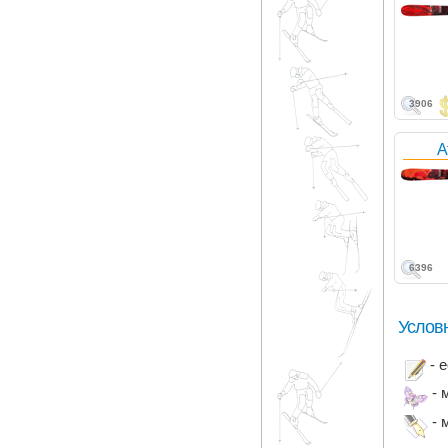
3906
A
6396
Услов
- 
- 
- 