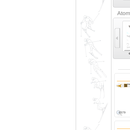
Amplid (6)
Antra (1)
Apo (6)
Armada (7)
Atom
Экспертные
Карвинг (13)
Экспертный карвинг
Фрирайд (11)
Ф
универсальные (4)
(15)
6579