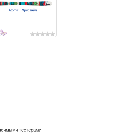
Atomic | Фристайл
9
висимыми тестерами