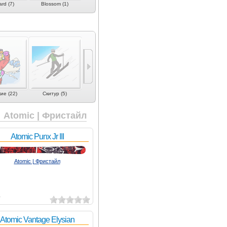
ard (7)
Blossom (1)
Bluehouse (5)
Bluemoris (1)
Bomber (1
ие (22)
Скитур (5)
Телемарк (1)
Юниорские (17)
Лыжи для дете
Atomic | Фристайл
Atomic Punx Jr III
Atomic | Фристайл
5
Atomic Vantage Elysian