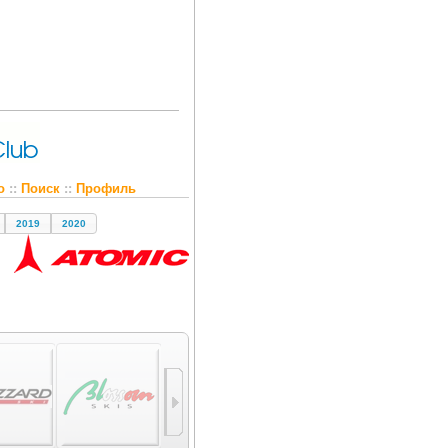
о
::
Поиск
::
Профиль
2019
2020