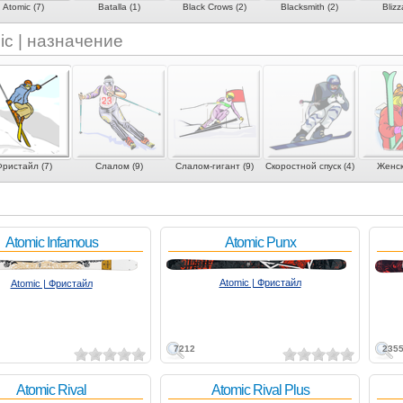
Atomic (7)
Batalla (1)
Black Crows (2)
Blacksmith (2)
Blizz
ic | назначение
ристайл (7)
Слалом (9)
Слалом-гигант (9)
Скоростной спуск (4)
Женск
Atomic Infamous
Atomic Punx
Atomic | Фристайл
Atomic | Фристайл
7212
235
Atomic Rival
Atomic Rival Plus