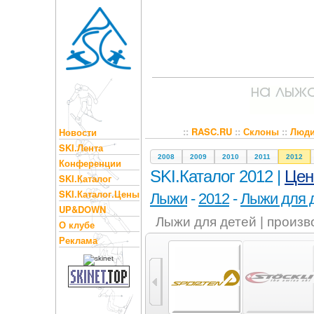
::
RASC.RU
::
Склоны
::
Люд
Новости
SKI.Лента
2008
2009
2010
2011
2012
Конференции
SKI.Каталог 2012 |
Це
SKI.Каталог
SKI.Каталог.Цены
Лыжи
-
2012
-
Лыжи для 
UP&DOWN
Лыжи для детей | произ
О клубе
Реклама