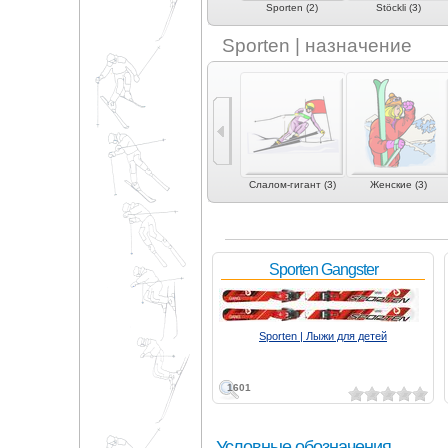
1)
Salomon (12)
Scott (1)
Sporten (2)
Stöckli (3)
Sporten | назначение
1)
Могул | акробатика
Слалом (3)
Слалом-гигант (3)
Женские (3)
(1)
Sporten Gangster
Sporten | Лыжи для детей
1601
Условные обозначения