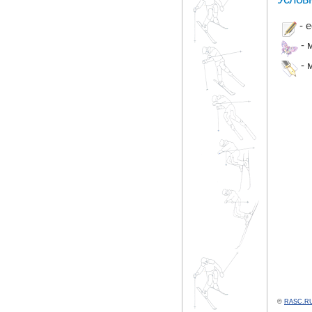
- 
- 
- 
©
RASC.RU 