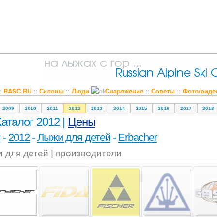
::
RASC.RU
::
Склоны
::
Люди
Снаряжение
::
Советы
::
Фото/виде
2009
2010
2011
2012
2013
2014
2015
2016
2017
2018
Каталог 2012 |
Цены
и
-
2012
-
Лыжи для детей
-
Erbacher
 для детей | производители