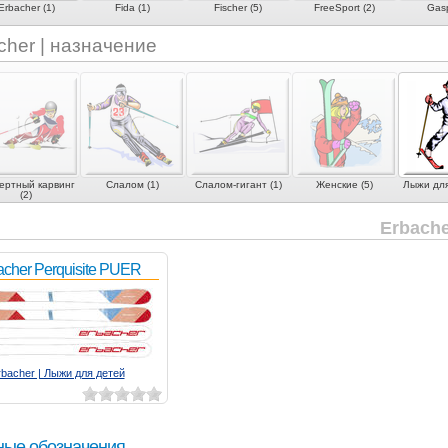
Erbacher (1)
Fida (1)
Fischer (5)
FreeSport (2)
Gasp
cher | назначение
ертный карвинг
Слалом (1)
Слалом-гигант (1)
Женские (5)
Лыжи для
(2)
Erbache
acher Perquisite PUER
rbacher | Лыжи для детей
ные обозначения