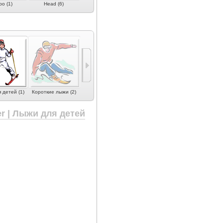
o (1)
Head (6)
K2 (4)
Kingswood (3)
Klint (2)
 детей (1)
Короткие лыжи (2)
r | Лыжи для детей