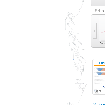
Cosmic Surf (1)
Dynamic (4)
Dynastar (8)
Elan (4)
Erba
Универсальные (2)
Карвинг (4)
Эксп
Erb
E
1575
Услов