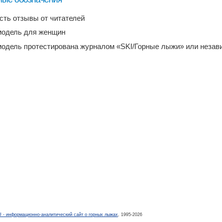
есть отзывы от читателей
модель для женщин
модель протестирована журналом «SKI/Горные лыжи» или неза
- информационно-аналитический сайт о горных лыжах
, 1995-2026