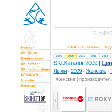
::
RASC.RU
::
Склоны
::
Люд
Новости
SKI.Лента
2008
2009
2010
2011
2012
Конференции
SKI.Каталог 2009 |
Це
SKI.Каталог
SKI.Каталог.Цены
Лыжи
-
2009
-
Женские
-
UP&DOWN
Женские | производител
О клубе
Реклама