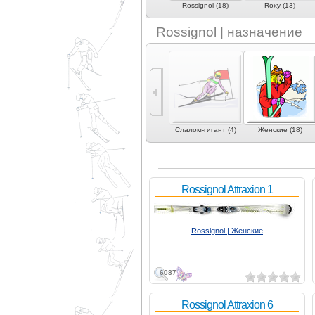
)
Nordica (7)
Prior (1)
Rossignol (18)
Roxy (13)
Rossignol | назначение
1)
Фристайл (8)
Слалом (3)
Слалом-гигант (4)
Женские (18)
Rossignol Attraxion 1
Rossignol | Женские
6087
Rossignol Attraxion 6