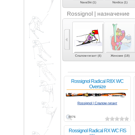
Hart (1)
Head (1)
NavaSki (1)
Nordica (1)
Rossignol | назначение
1)
Фристайл (8)
Слалом (3)
Слалом-гигант (4)
Женские (18)
Rossignol Radical R8X WC
Oversize
Rossignol | Слалом-гигант
8076
Rossignol Radical RX WC FIS