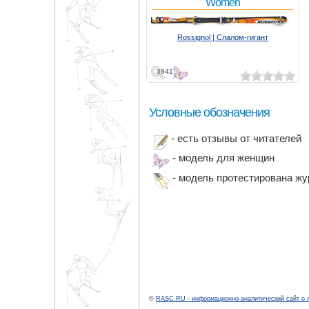
Women
Rossignol | Слалом-гигант
3941
Условные обозначения
- есть отзывы от читателей
- модель для женщин
- модель протестирована ж
©
RASC.RU - информационно-аналитический сайт о 