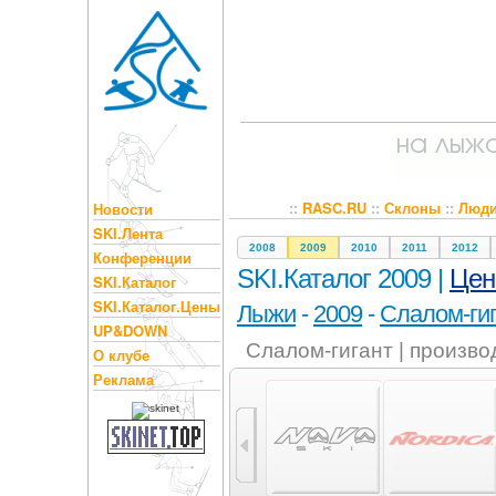
::
RASC.RU
::
Склоны
::
Люд
Новости
SKI.Лента
2008
2009
2010
2011
2012
Конференции
SKI.Каталог 2009 |
Це
SKI.Каталог
SKI.Каталог.Цены
Лыжи
-
2009
-
Слалом-ги
UP&DOWN
Слалом-гигант | произво
О клубе
Реклама