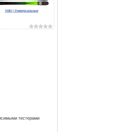
Völkl | Универсальные
9
висимыми тестерами