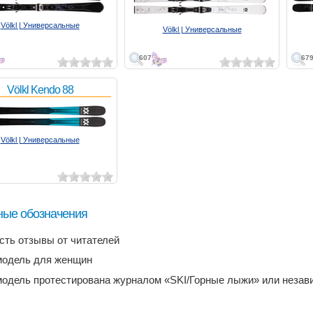
Völkl | Универсальные
Völkl | Универсальные
607
67
Völkl Kendo 88
Völkl | Универсальные
ные обозначения
есть отзывы от читателей
модель для женщин
модель протестирована журналом «SKI/Горные лыжи» или неза