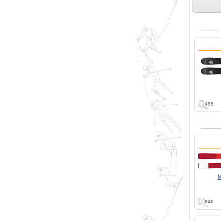
499
M
640