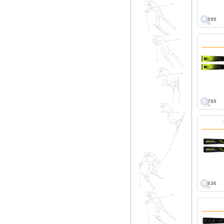
999
789
636