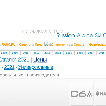
::
RASC.RU
::
Склоны
::
Люди
Снаряжение
::
Советы
::
Фото/виде
2009
2010
2011
2012
2013
2014
2015
2016
2017
2018
Каталог 2021 |
Цены
и
-
2021
-
Универсальные
ерсальные | производители