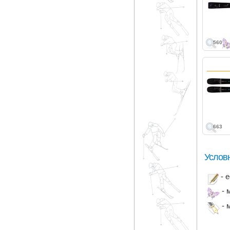
560
663
Услов
- 
- 
- 