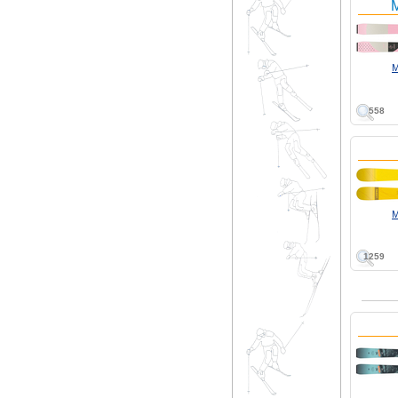
M
M
558
M
1259