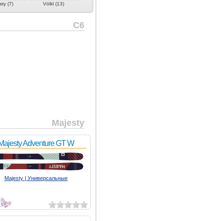
ty (7)
Völkl (13)
C6
Majesty
Majesty Adventure GT W
Majesty | Универсальные
4