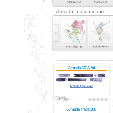
4frnt (2)
AK Skis (2)
Armada (10)
Atomic (13)
Armada | назначение
Универсальные (2)
Экспертные
Фрирайд (18)
Фристайл (8)
универсальные (2)
Armada ARW 84
Armada | Женские
937
Armada Trace 108