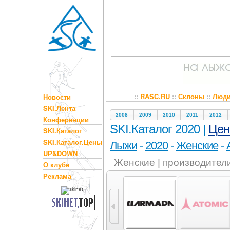
::
RASC.RU
::
Склоны
::
Люд
Новости
SKI.Лента
2008
2009
2010
2011
2012
Конференции
SKI.Каталог 2020 |
Це
SKI.Каталог
SKI.Каталог.Цены
Лыжи
-
2020
-
Женские
-
UP&DOWN
Женские | производител
О клубе
Реклама