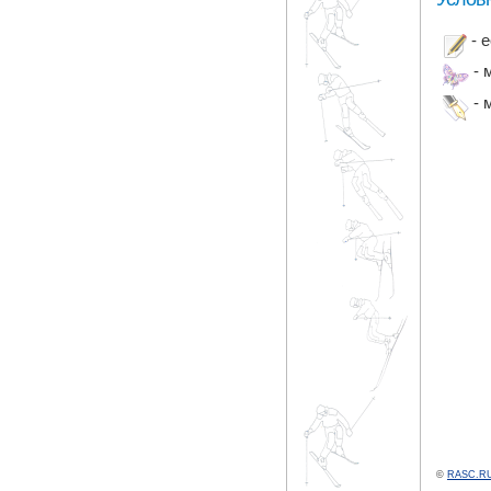
- 
- 
- 
©
RASC.RU 