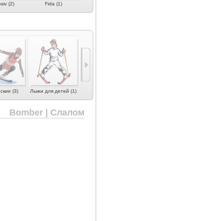
siv (2)
Fida (1)
Fischer (4)
Head (3)
Kästle (1)
кие (3)
Лыжи для детей (1)
Bomber | Слалом