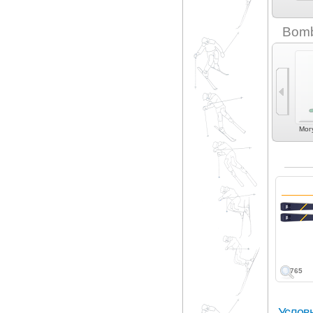
Atomic (3)
AZ Atelier (3)
Bomb
Универсальные (3)
Экспертный карвинг
Фрирайд (1)
Фристайл (1)
Мог
(1)
765
Услов