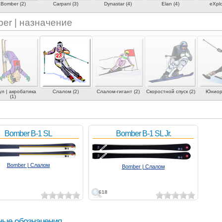
Bomber (2)
Carpani (3)
Dynastar (4)
Elan (4)
eXplo
er | назначение
ул | акробатика
Слалом (2)
Слалом-гигант (2)
Скоростной спуск (2)
Юниорс
(1)
Bomber B-1 SL
Bomber B-1 SL Jr.
Bomber | Слалом
Bomber | Слалом
618
ные обозначения