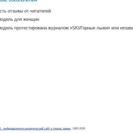
есть отзывы от читателей
модель для женщин
модель протестирована журналом «SKI/Горные лыжи» или неза
- информационно-аналитический сайт о горных лыжах
, 1995-2026