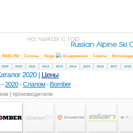
::
RASC.RU
::
Склоны
::
Люди
Снаряжение
::
Советы
::
Фото/виде
2009
2010
2011
2012
2013
2014
2015
2016
2017
2018
Каталог 2020 |
Цены
и
-
2020
-
Слалом
-
Bomber
ом | производители