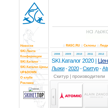
::
RASC.RU
::
Склоны
::
Люд
Новости
SKI.Лента
2008
2009
2010
2011
2012
Конференции
SKI.Каталог 2020 |
Це
SKI.Каталог
SKI.Каталог.Цены
Лыжи
-
2020
-
Скитур
-
At
UP&DOWN
Скитур | производители
О клубе
Реклама