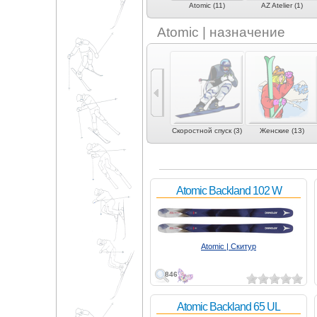
AlpControl (4)
Armada (6)
Atomic (11)
AZ Atelier (1)
Atomic | назначение
2)
Слалом (3)
Слалом-гигант (6)
Скоростной спуск (3)
Женские (13)
Atomic Backland 102 W
Atomic | Скитур
846
Atomic Backland 65 UL