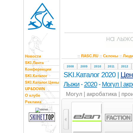
::
RASC.RU
::
Склоны
::
Люд
Новости
SKI.Лента
2008
2009
2010
2011
2012
Конференции
SKI.Каталог 2020 |
Це
SKI.Каталог
SKI.Каталог.Цены
Лыжи
-
2020
-
Могул | ак
UP&DOWN
Могул | акробатика | пр
О клубе
Реклама