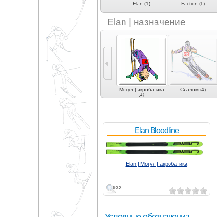
Bomber (1)
Elan (1)
Faction (1)
Elan | назначение
рвинг
Фрирайд (11)
Фристайл (4)
Могул | акробатика
Слалом (4)
(1)
Elan Bloodline
Elan | Могул | акробатика
932
Условные обозначения