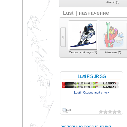
Atomic (3)
Lusti | назначение
4)
Слалом (2)
Слалом-гигант (2)
Скоростной спуск (1)
Женские (6)
Lusti FIS JR SG
Lusti | Скоростной спуск
635
Условные обозначения