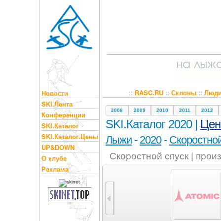
::
RASC.RU
::
Склоны
::
Люд
Новости
SKI.Лента
2008
2009
2010
2011
2012
Конференции
SKI.Каталог 2020 |
Це
SKI.Каталог
SKI.Каталог.Цены
Лыжи
-
2020
-
Скоростной
UP&DOWN
Скоростной спуск | прои
О клубе
Реклама