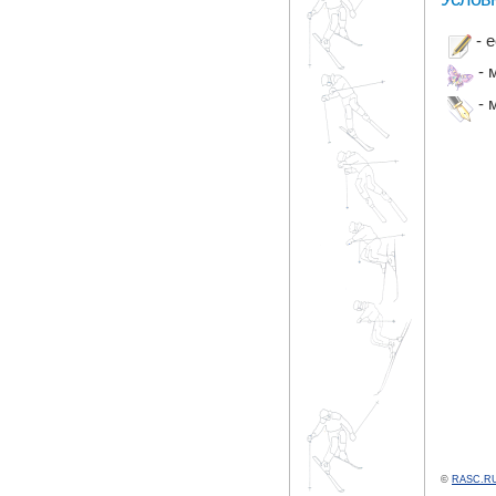
- 
- 
- 
©
RASC.RU 