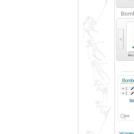
4frnt (1)
A Ski Co (1)
Bomb
Универсальные (3)
Экспертный карвинг
Фрирайд (1)
Фристайл (1)
Мог
(1)
Bombe
Bo
533
Услов