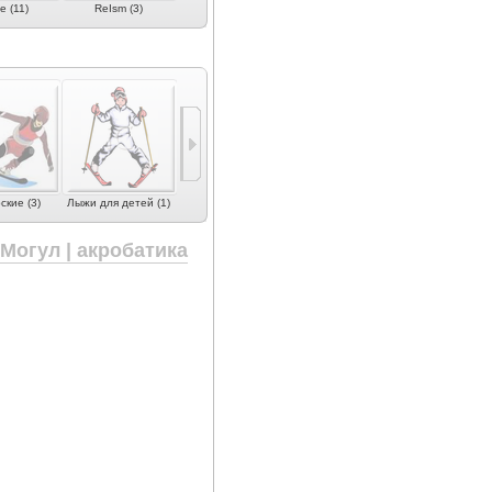
e (11)
ReIsm (3)
Sporten (1)
WSD Custom (1)
кие (3)
Лыжи для детей (1)
 Могул | акробатика