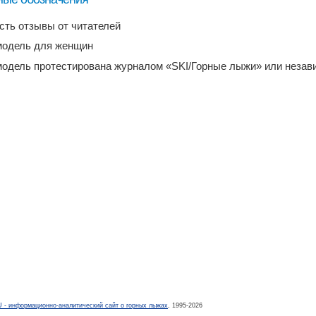
есть отзывы от читателей
модель для женщин
модель протестирована журналом «SKI/Горные лыжи» или неза
- информационно-аналитический сайт о горных лыжах
, 1995-2026