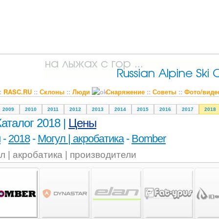
::
RASC.RU
::
Склоны
::
Люди
Снаряжение
::
Советы
::
Фото/виде
2009
2010
2011
2012
2013
2014
2015
2016
2017
2018
Каталог 2018 |
Цены
и
-
2018
-
Могул | акробатика
-
Bomber
л | акробатика | производители