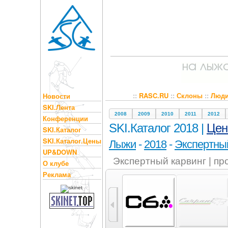
::
RASC.RU
::
Склоны
::
Люд
Новости
SKI.Лента
2008
2009
2010
2011
2012
Конференции
SKI.Каталог 2018 |
Це
SKI.Каталог
SKI.Каталог.Цены
Лыжи
-
2018
-
Экспертный
UP&DOWN
Экспертный карвинг | п
О клубе
Реклама