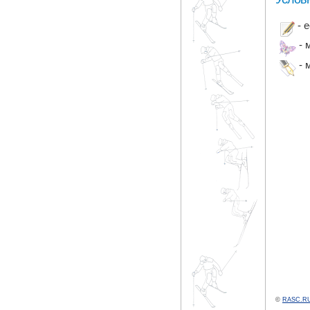
- 
- 
- 
©
RASC.RU 