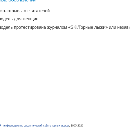
есть отзывы от читателей
модель для женщин
модель протестирована журналом «SKI/Горные лыжи» или неза
- информационно-аналитический сайт о горных лыжах
, 1995-2026