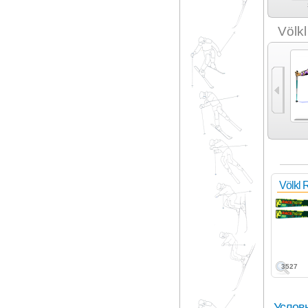
Nordica (5)
Ogasaka (3)
Rossignol (6)
Salomon (3)
Völk
Карвинг (3)
Экспертный карвинг
Фрирайд (17)
Фристайл (11)
(6)
Völkl 
3527
Услов