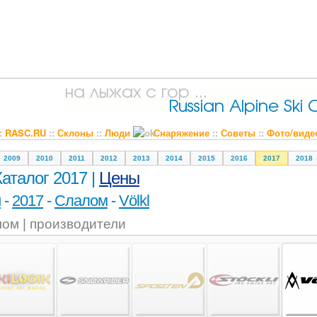
::
RASC.RU
::
Склоны
::
Люди
Снаряжение
::
Советы
::
Фото/виде
2009
2010
2011
2012
2013
2014
2015
2016
2017
2018
Каталог 2017 |
Цены
и
-
2017
-
Слалом
-
Völkl
ом | производители