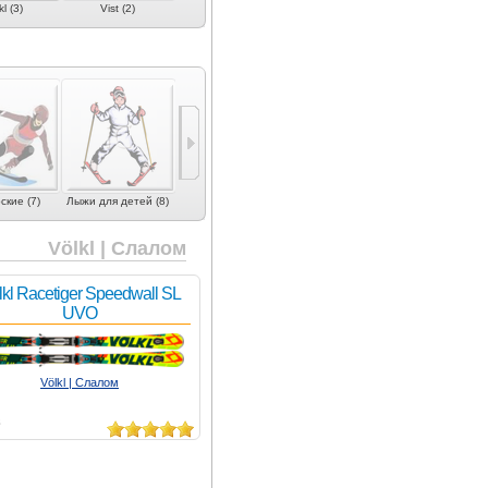
l (3)
Vist (2)
кие (7)
Лыжи для детей (8)
Völkl | Слалом
lkl Racetiger Speedwall SL
UVO
Völkl | Слалом
8