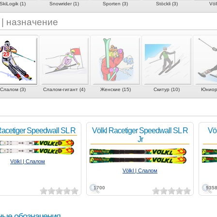
SkiLogik (1)
Snowrider (1)
Sporten (3)
Stöckli (3)
Völk
l | назначение
Слалом (3)
Слалом-гигант (4)
Женские (15)
Скитур (10)
Юниорс
Racetiger Speedwall SL R
Völkl Racetiger Speedwall SL R
Vö
Jr
Völkl | Слалом
Völkl | Слалом
1700
935
ные обозначения