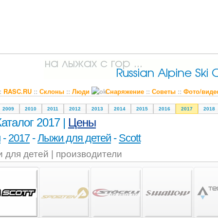
::
RASC.RU
::
Склоны
::
Люди
Снаряжение
::
Советы
::
Фото/виде
2009
2010
2011
2012
2013
2014
2015
2016
2017
2018
Каталог 2017 |
Цены
и
-
2017
-
Лыжи для детей
-
Scott
 для детей | производители