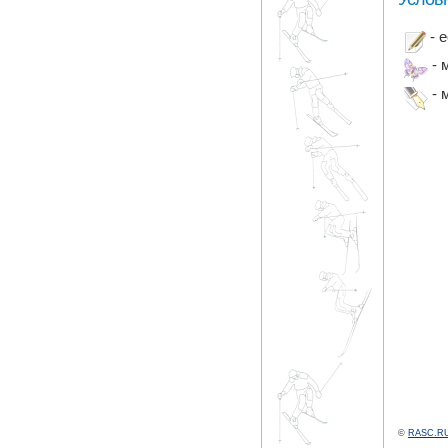
- 
- 
- 
©
RASC.RU 