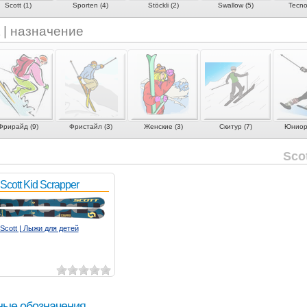
Scott (1)
Sporten (4)
Stöckli (2)
Swallow (5)
Tecno
t | назначение
Фрирайд (9)
Фристайл (3)
Женские (3)
Скитур (7)
Юниорс
Sco
Scott Kid Scrapper
Scott | Лыжи для детей
ные обозначения