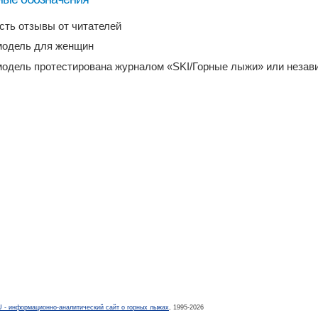
есть отзывы от читателей
модель для женщин
модель протестирована журналом «SKI/Горные лыжи» или неза
- информационно-аналитический сайт о горных лыжах
, 1995-2026