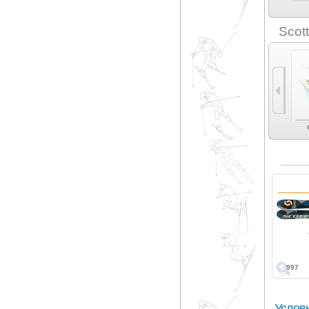
Romp (4)
Rossignol (13)
Roxy (2)
Salomon (3)
Scot
Экспертные
универсальные (4)
997
Услов