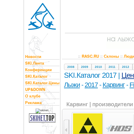
::
RASC.RU
::
Склоны
::
Люд
Новости
SKI.Лента
2008
2009
2010
2011
2012
Конференции
SKI.Каталог 2017 |
Це
SKI.Каталог
SKI.Каталог.Цены
Лыжи
-
2017
-
Карвинг
-
F
UP&DOWN
О клубе
Реклама
Карвинг | производители