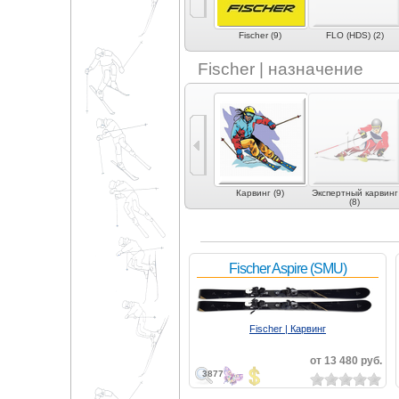
)
Elan (20)
Fida (3)
Fischer (9)
FLO (HDS) (2)
Fischer | назначение
Универсальные (5)
Экспертные
Карвинг (9)
Экспертный карвинг
универсальные (5)
(8)
Fischer Aspire (SMU)
Fischer | Карвинг
от 13 480 руб.
3877