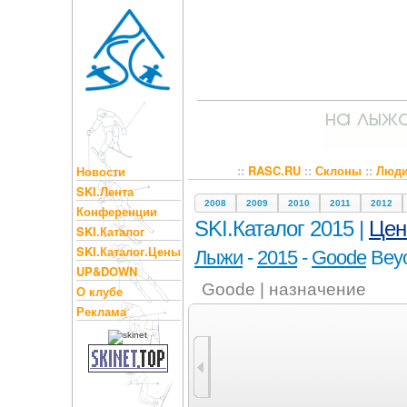
::
RASC.RU
::
Склоны
::
Люд
Новости
SKI.Лента
2008
2009
2010
2011
2012
Конференции
SKI.Каталог 2015 |
Це
SKI.Каталог
SKI.Каталог.Цены
Лыжи
-
2015
-
Goode
Bey
UP&DOWN
Goode | назначение
О клубе
Реклама