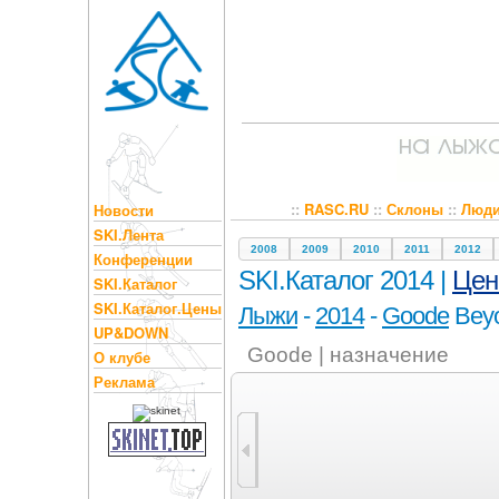
::
RASC.RU
::
Склоны
::
Люд
Новости
SKI.Лента
2008
2009
2010
2011
2012
Конференции
SKI.Каталог 2014 |
Це
SKI.Каталог
SKI.Каталог.Цены
Лыжи
-
2014
-
Goode
Bey
UP&DOWN
Goode | назначение
О клубе
Реклама