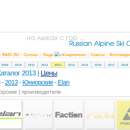
::
RASC.RU
::
Склоны
::
Люди
Снаряжение
::
Советы
::
Фото/виде
2009
2010
2011
2012
2013
2014
2015
2016
2017
2018
Каталог 2013 |
Цены
и
-
2013
-
Юниорские
-
Elan
рские | производители