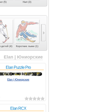
er (5)
Hart (3)
Head (9)
IDone (1)
K2 (2)
 детей (4)
Короткие лыжи (1)
Elan | Юниорские
Elan Puzzle Pro
Elan | Юниорские
8
Elan RCX