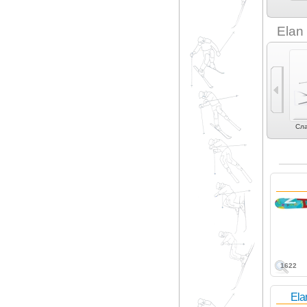
Differences (2)
Duel (2)
Dynamic (1)
Dynastar (5)
Elan
Фрирайд (10)
Фристайл (9)
Могул | акробатика
Слалом (4)
Сла
(2)
1622
El