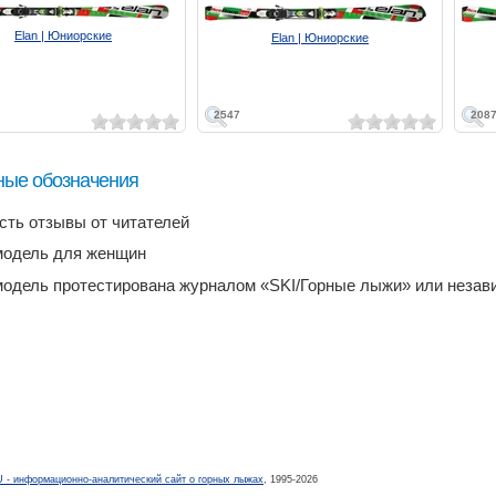
Elan | Юниорские
Elan | Юниорские
2547
208
ные обозначения
есть отзывы от читателей
модель для женщин
модель протестирована журналом «SKI/Горные лыжи» или неза
- информационно-аналитический сайт о горных лыжах
, 1995-2026