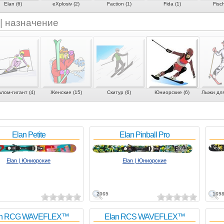
Elan (6)
eXplosiv (2)
Faction (1)
Fida (1)
Fisch
 | назначение
лом-гигант (4)
Женские (15)
Скитур (6)
Юниорские (6)
Лыжи для
Elan Petite
Elan Pinball Pro
Elan | Юниорские
Elan | Юниорские
2065
169
an RCG WAVEFLEX™
Elan RCS WAVEFLEX™