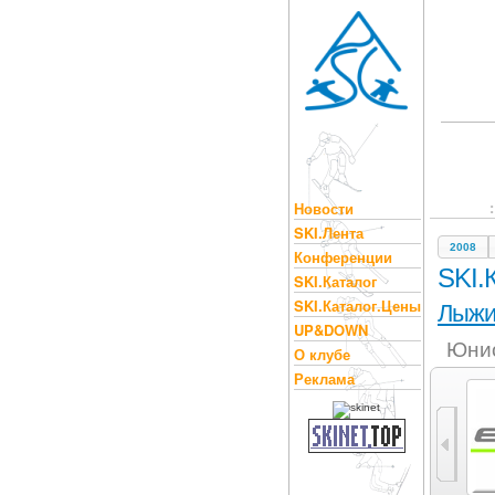
Новости
SKI.Лента
2008
Конференции
SKI.
SKI.Каталог
SKI.Каталог.Цены
Лыж
UP&DOWN
Юнио
О клубе
Реклама