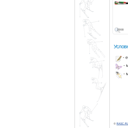
2008
Услов
- 
- 
- 
©
RASC.RU 