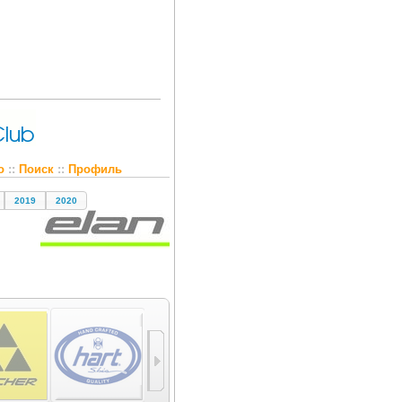
о
::
Поиск
::
Профиль
2019
2020