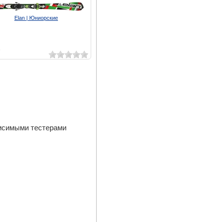
Elan | Юниорские
7
висимыми тестерами