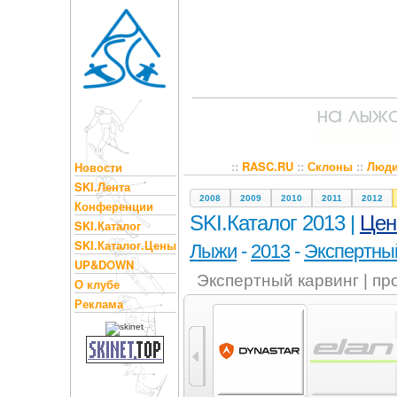
::
RASC.RU
::
Склоны
::
Люд
Новости
SKI.Лента
2008
2009
2010
2011
2012
Конференции
SKI.Каталог 2013 |
Це
SKI.Каталог
SKI.Каталог.Цены
Лыжи
-
2013
-
Экспертный
UP&DOWN
Экспертный карвинг | п
О клубе
Реклама