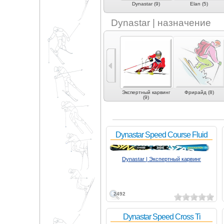
)
Duel (1)
Dynamic (1)
Dynastar (9)
Elan (5)
Dynastar | назначение
 (4)
Экспертные
Карвинг (5)
Экспертный карвинг
Фрирайд (8)
универсальные (2)
(9)
Dynastar Speed Course Fluid
Dynastar | Экспертный карвинг
2492
Dynastar Speed Cross Ti