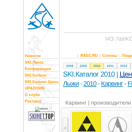
::
RASC.RU
::
Склоны
::
Люд
Новости
SKI.Лента
2008
2009
2010
2011
2012
Конференции
SKI.Каталог 2010 |
Це
SKI.Каталог
SKI.Каталог.Цены
Лыжи
-
2010
-
Карвинг
-
F
UP&DOWN
О клубе
Реклама
Карвинг | производители