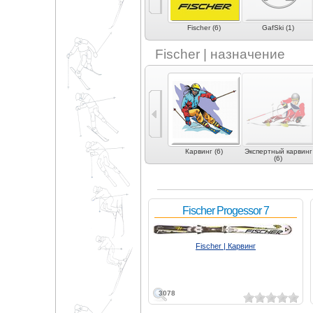
)
Dynastar (6)
Elan (3)
Fischer (6)
GafSki (1)
Fischer | назначение
Универсальные (2)
Экспертные
Карвинг (6)
Экспертный карвинг
универсальные (2)
(6)
Fischer Progessor 7
Fischer | Карвинг
3078