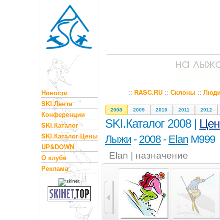
::
RASC.RU
::
Склоны
::
Люд
Новости
SKI.Лента
2008
2009
2010
2011
2012
Конференции
SKI.Каталог 2008 |
Це
SKI.Каталог
SKI.Каталог.Цены
Лыжи
-
2008
-
Elan
M999
UP&DOWN
Elan | назначение
О клубе
Реклама