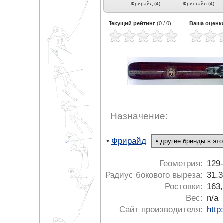
е
Карвинг (2)
Экспертный карвинг
Фрирайд (4)
Фристайл (4)
 (2)
(5)
Текущий рейтинг
(
0
/
0
)
Ваша оценк
Назначение:
•
Фрирайд
Геометрия:
129
Радиус бокового выреза:
31.3
Ростовки:
163,
Вес:
n/a
Сайт производителя:
http