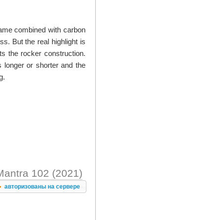
 frame combined with carbon
s. But the real highlight is
ts the rocker construction.
 longer or shorter and the
g.
antra 102 (2021)
авторизованы на сервере