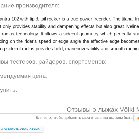
ание производителя:
ntra 102 with tip & tail rocker is a true power freerider. The titanal
t only provides stability and dampening effects but also great livelines
 radius technology. It allows a sidecut geometry which perfectly sui
ing on the rider's speed or edge angle the effective edge becomes
ng sidecut radius provides hold, maneouverability and smooth runnin
вы тестеров, райдеров, спортсменов:
мендуемая цена:
купить:
Отзывы о лыжах Völkl M
Для того, чтобы добавить свой отзыв, вы должны быть
 и оставить свой отзыв