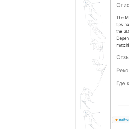
Опис
The Ma
tips no
the 3D
Depend
matchi
Отзы
Реко
Где 
Войти