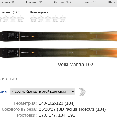
рирайд (19)
Фристайл (11)
Женские (17)
Скитур (8)
Юниорс
 рейтинг
(
0
/
0
)
Ваша оценка:
Völkl Mantra 102
ачение:
айд
Геометрия:
140-102-123 (184)
 бокового выреза:
25/20/27 (3D radius sidecut) (184)
Ростовки:
170, 177, 184, 191