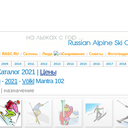
::
RASC.RU
::
Склоны
::
Люди
Снаряжение
::
Советы
::
Фото/виде
2009
2010
2011
2012
2013
2014
2015
2016
2017
2018
Каталог 2021 |
Цены
и
-
2021
-
Völkl
Mantra 102
l | назначение