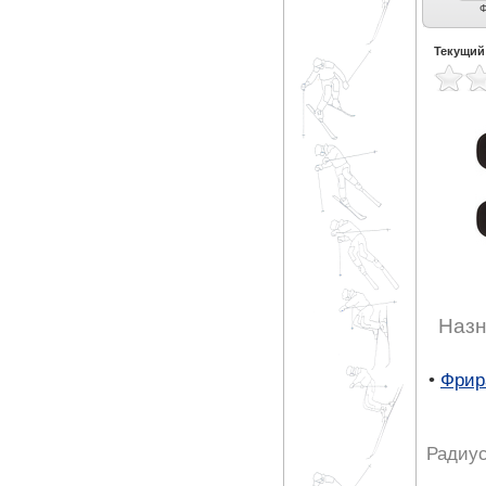
Универсальные (13)
Экспертные
Ф
универсальные (8)
Текущий
Назн
•
Фрир
Радиус