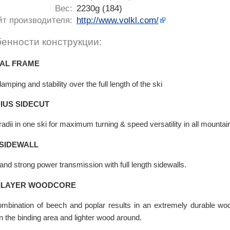
Вес:
2230g (184)
йт производителя:
http://www.volkl.com/
енности конструкции:
NAL FRAME
mping and stability over the full length of the ski
DIUS SIDECUT
radii in one ski for maximum turning & speed versatility in all mountai
 SIDEWALL
 and strong power transmission with full length sidewalls.
ILAYER WOODCORE
mbination of beech and poplar results in an extremely durable w
n the binding area and lighter wood around.