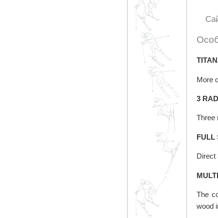
Са
Особ
TITA
More da
3 RA
Three 
FULL
Direct
MULT
The co
wood i