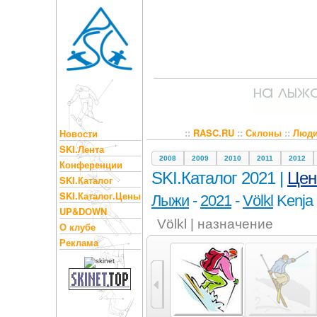
::
RASC.RU
::
Склоны
::
Люд
Новости
SKI.Лента
2008
2009
2010
2011
2012
Конференции
SKI.Каталог 2021 |
Це
SKI.Каталог
SKI.Каталог.Цены
Лыжи
-
2021
-
Völkl
Kenja
UP&DOWN
Völkl | назначение
О клубе
Реклама