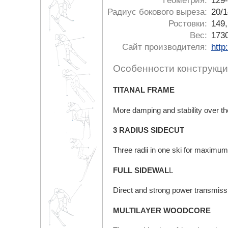
Геометрия:
129-
Радиус бокового выреза:
20/1
Ростовки:
149,
Вес:
1730
Сайт производителя:
http
Особенности конструкци
TITANAL FRAME
More damping and stability over the 
3 RADIUS SIDECUT
Three radii in one ski for maximum 
FULL SIDEWAL
L
Direct and strong power transmissio
MULTILAYER WOODCORE