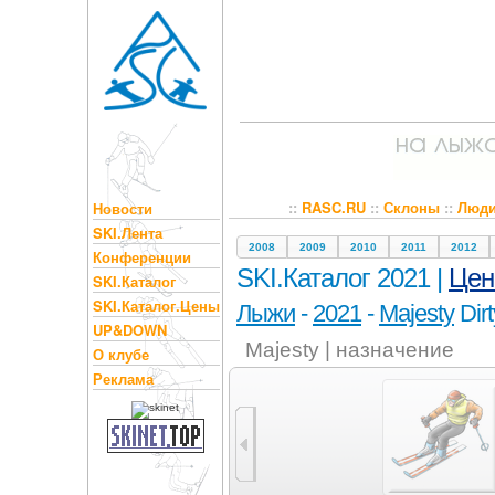
::
RASC.RU
::
Склоны
::
Люд
Новости
SKI.Лента
2008
2009
2010
2011
2012
Конференции
SKI.Каталог 2021 |
Це
SKI.Каталог
SKI.Каталог.Цены
Лыжи
-
2021
-
Majesty
Dirt
UP&DOWN
Majesty | назначение
О клубе
Реклама