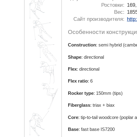
Ростовки:
169,
Вес:
1855
Сайт производителя:
http
Особенности конструкци
Construction
: semi hybrid (cambe
Shape
: directional
Flex
: directional
Flex
ratio
: 6
Rocker
type
: 150mm (tips)
Fiberglass
: triax + biax
Core
: tip-to-tail woodcore (poplar 
Base
: fast base IS7200