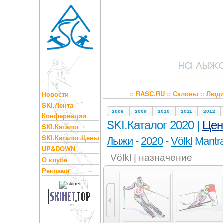
::
RASC.RU
::
Склоны
::
Люд
Новости
SKI.Лента
2008
2009
2010
2011
2012
Конференции
SKI.Каталог 2020 |
Це
SKI.Каталог
SKI.Каталог.Цены
Лыжи
-
2020
-
Völkl
Mantra
UP&DOWN
Völkl | назначение
О клубе
Реклама