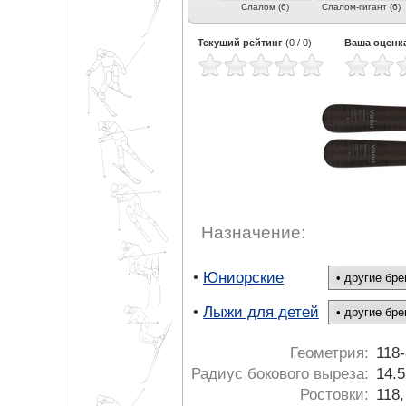
рвинг
Фрирайд (18)
Фристайл (10)
Слалом (6)
Слалом-гигант (6)
Текущий рейтинг
(
0
/
0
)
Ваша оценк
Назначение:
•
Юниорские
•
Лыжи для детей
Геометрия:
118-
Радиус бокового выреза:
14.5
Ростовки:
118,