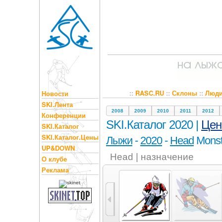
::
RASC.RU
::
Склоны
::
Люд
Новости
SKI.Лента
2008
2009
2010
2011
2012
Конференции
SKI.Каталог 2020 |
Це
SKI.Каталог
SKI.Каталог.Цены
Лыжи
-
2020
-
Head
Monste
UP&DOWN
Head | назначение
О клубе
Реклама