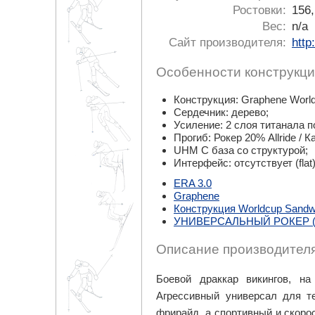
Ростовки:
156,
Вес:
n/a
Сайт производителя:
http
Особенности конструкци
Конструкция: Graphene Worl
Сердечник: дерево;
Усиление: 2 слоя титанала по
Прогиб: Рокер 20% Allride / 
UHM C база со структурой;
Интерфейс: отсутствует (flat
ERA 3.0
Graphene
Конструкция Worldcup Sandw
УНИВЕРСАЛЬНЫЙ РОКЕР (
Описание производителя
Боевой драккар викингов, н
Агрессивный универсал для т
фрирайд, а спортивный и скоро