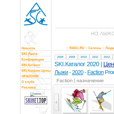
::
RASC.RU
::
Склоны
::
Люд
Новости
SKI.Лента
2008
2009
2010
2011
2012
Конференции
SKI.Каталог 2020 |
Це
SKI.Каталог
SKI.Каталог.Цены
Лыжи
-
2020
-
Faction
Prod
UP&DOWN
Faction | назначение
О клубе
Реклама