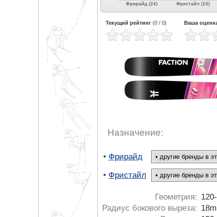
Универсальные (3)
Фрирайд (24)
Фристайл (10)
Текущий рейтинг
(
0
/
0
)
Ваша оценк
Назначение:
•
Фрирайд
•
Фристайл
Геометрия:
120
Радиус бокового выреза:
18m