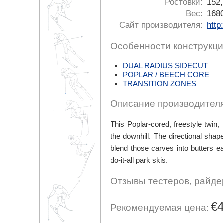
Ростовки:
152,
Вес:
1680
Сайт производителя:
http
Особенности конструкци
DUAL RADIUS SIDECUT
POPLAR / BEECH CORE
TRANSITION ZONES
Описание производителя
This Poplar-cored, freestyle twin
the downhill. The directional sha
blend those carves into butters ea
do-it-all park skis.
Отзывы тестеров, райде
€
Рекомендуемая цена: