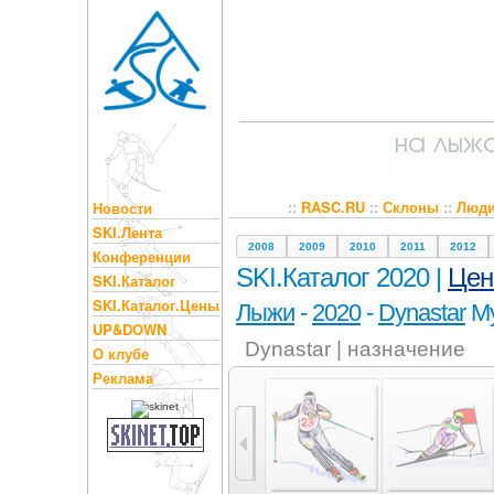
::
RASC.RU
::
Склоны
::
Люд
Новости
SKI.Лента
2008
2009
2010
2011
2012
Конференции
SKI.Каталог 2020 |
Це
SKI.Каталог
SKI.Каталог.Цены
Лыжи
-
2020
-
Dynastar
My
UP&DOWN
Dynastar | назначение
О клубе
Реклама