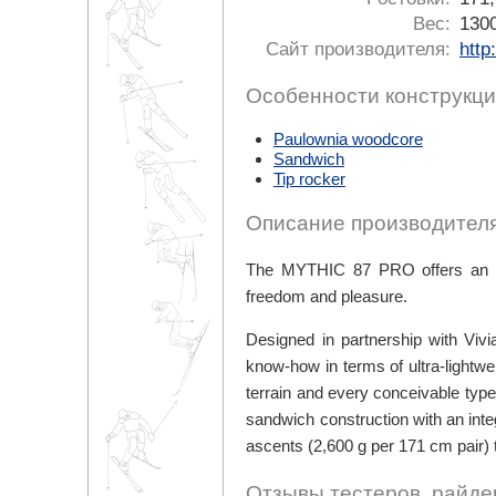
Вес:
1300
Сайт производителя:
http
Особенности конструкци
Paulownia woodcore
Sandwich
Tip rocker
Описание производителя
The MYTHIC 87 PRO offers an ide
freedom and pleasure.
Designed in partnership with Vi
know-how in terms of ultra-lightwei
terrain and every conceivable type
sandwich construction with an integ
ascents (2,600 g per 171 cm pair) t
Отзывы тестеров, райде