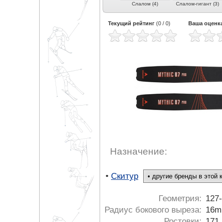
рвинг
Фрирайд (12)
Фристайл (3)
Слалом (4)
Слалом-гигант (3)
Текущий рейтинг
(
0
/
0
)
Ваша оценк
Назначение:
•
Скитур
Геометрия:
127
Радиус бокового выреза:
16m
Ростовки:
171,