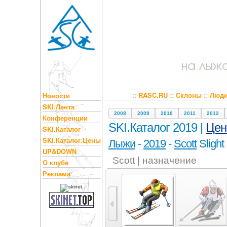
::
RASC.RU
::
Склоны
::
Люд
Новости
SKI.Лента
2008
2009
2010
2011
2012
Конференции
SKI.Каталог 2019 |
Це
SKI.Каталог
SKI.Каталог.Цены
Лыжи
-
2019
-
Scott
Slight
UP&DOWN
Scott | назначение
О клубе
Реклама