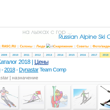
::
RASC.RU
::
Склоны
::
Люди
Снаряжение
::
Советы
::
Фото/виде
2009
2010
2011
2012
2013
2014
2015
2016
2017
2018
Каталог 2018 |
Цены
и
-
2018
-
Dynastar
Team Comp
star | назначение