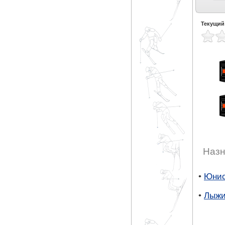
Экспертный карвинг
Фрирайд (9)
Фристайл (2)
Могул | акробатика
(4)
(1)
Текущий
Назн
•
Юнио
•
Лыжи