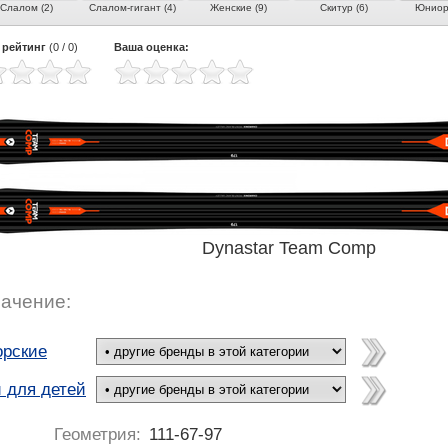
Слалом (2)
Слалом-гигант (4)
Женские (9)
Скитур (6)
Юниорс
 рейтинг
(
0
/
0
)
Ваша оценка:
Dynastar Team Comp
ачение:
рские
 для детей
Геометрия:
111-67-97