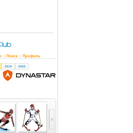
о
::
Поиск
::
Профиль
2019
2020