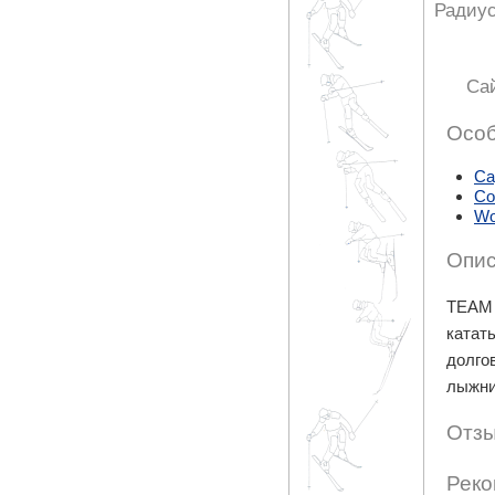
Радиус
Са
Особ
Ca
Co
Wo
Опис
TEAM 
катат
долго
лыжни
Отзы
Реко