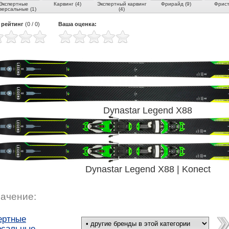
Экспертные
Карвинг (4)
Экспертный карвинг
Фрирайд (9)
Фрист
версальные (1)
(4)
 рейтинг
(
0
/
0
)
Ваша оценка:
Dynastar Legend X88
Dynastar Legend X88 | Konect
ачение:
ертные
рсальные