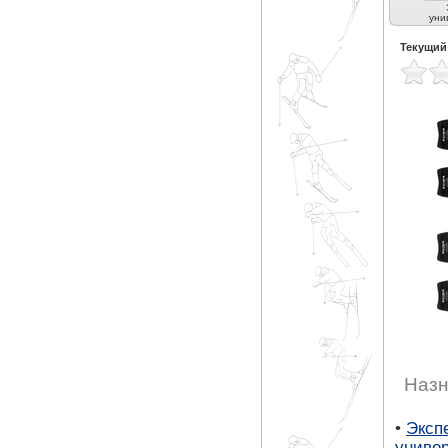
Универсальные (3)
уни
Текущий
Назн
•
Эксп
униве