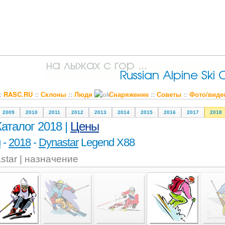
::
RASC.RU
::
Склоны
::
Люди
Снаряжение
::
Советы
::
Фото/виде
2009
2010
2011
2012
2013
2014
2015
2016
2017
2018
Каталог 2018 |
Цены
и
-
2018
-
Dynastar
Legend X88
star | назначение