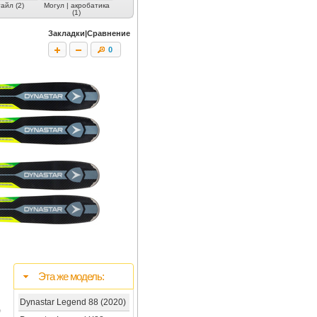
айл (2)
Могул | акробатика
Слалом (2)
Слалом-гигант (4)
Женские (
(1)
Закладки|Сравнение
0
Эта же модель:
Dynastar Legend 88 (2020)