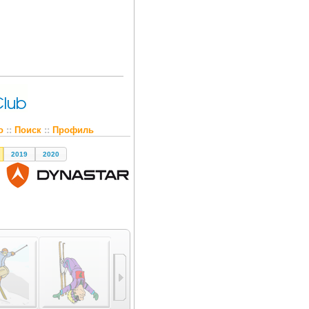
о
::
Поиск
::
Профиль
2019
2020