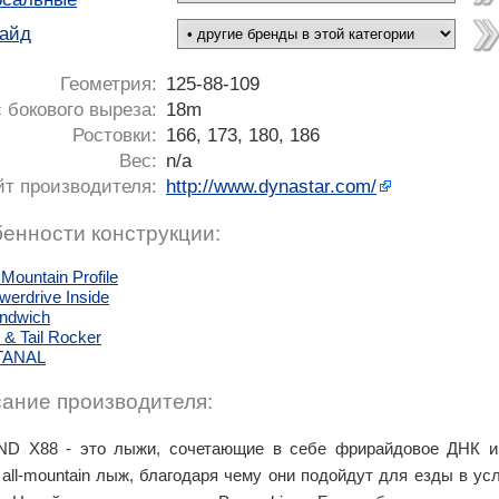
айд
Геометрия:
125-88-109
 бокового выреза:
18m
Ростовки:
166, 173, 180, 186
Вес:
n/a
йт производителя:
http://www.dynastar.com/
енности конструкции:
 Mountain Profile
werdrive Inside
ndwich
p & Tail Rocker
TANAL
ание производителя:
D X88 - это лыжи, сочетающие в себе фрирайдовое ДНК и
 all-mountain лыж, благодаря чему они подойдут для езды в ус