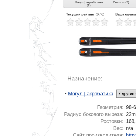
рвинг
Фрирайд (9)
Фристайл (2)
Могул | акробатика
Слалом (2)
(1)
Текущий рейтинг
(
0
/
0
)
Ваша оценк
Назначение:
•
Могул | акробатика
Геометрия:
98-6
Радиус бокового выреза:
22m
Ростовки:
168,
Вес:
n/a
Сайт производителя:
http