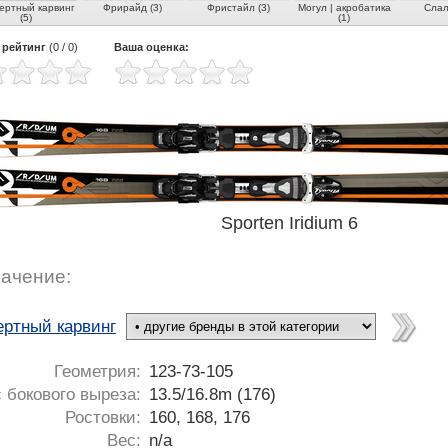
ертный карвинг
Фрирайд (3)
Фристайл (3)
Могул | акробатика
Слал
(5)
(1)
 рейтинг
(
0
/
0
)
Ваша оценка:
Sporten Iridium 6
ачение:
ертный карвинг
Геометрия:
123-73-105
 бокового выреза:
13.5/16.8m (176)
Ростовки:
160, 168, 176
Вес:
n/a