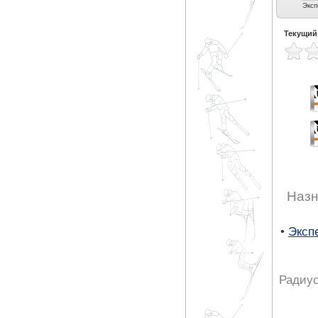
Универсальные (4)
Экспертные
Карвинг (4)
Эксп
универсальные (1)
Текущий
Назн
•
Эксп
Радиус