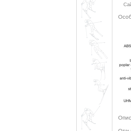
Са
Особ
Опис
Отзы