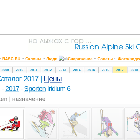
::
RASC.RU
::
Склоны
::
Люди
Снаряжение
::
Советы
::
Фото/виде
2009
2010
2011
2012
2013
2014
2015
2016
2017
2018
Каталог 2017 |
Цены
и
-
2017
-
Sporten
Iridium 6
ten | назначение