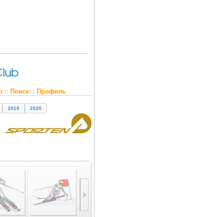
о
::
Поиск
::
Профиль
2019
2020