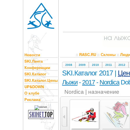
::
RASC.RU
::
Склоны
::
Люд
Новости
SKI.Лента
2008
2009
2010
2011
2012
Конференции
SKI.Каталог 2017 |
Це
SKI.Каталог
SKI.Каталог.Цены
Лыжи
-
2017
-
Nordica
Dob
UP&DOWN
Nordica | назначение
О клубе
Реклама