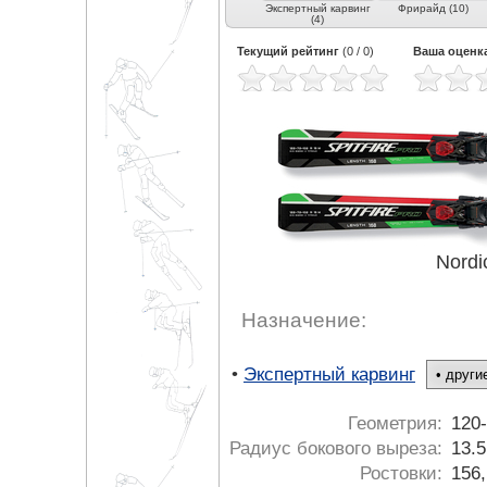
 (3)
Экспертные
Карвинг (4)
Экспертный карвинг
Фрирайд (10)
универсальные (3)
(4)
Текущий рейтинг
(
0
/
0
)
Ваша оценк
Nordi
Назначение:
•
Экспертный карвинг
Геометрия:
120-
Радиус бокового выреза:
13.5
Ростовки:
156,