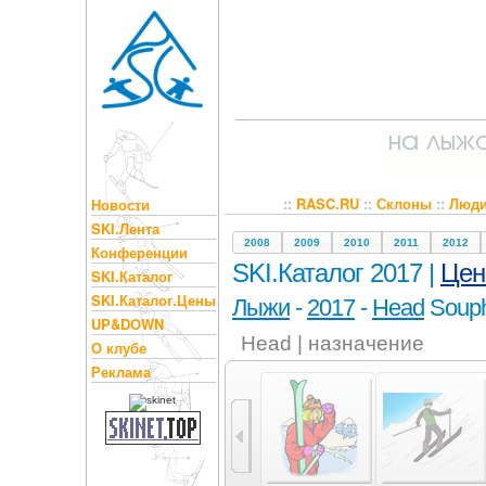
::
RASC.RU
::
Склоны
::
Люд
Новости
SKI.Лента
2008
2009
2010
2011
2012
Конференции
SKI.Каталог 2017 |
Це
SKI.Каталог
SKI.Каталог.Цены
Лыжи
-
2017
-
Head
Souph
UP&DOWN
Head | назначение
О клубе
Реклама