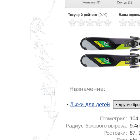
)
Слалом-гигант (4)
Скоростной спуск (3)
Женские (8)
Скитур (1)
Текущий рейтинг
(
0
/
0
)
Ваша оценк
Назначение:
•
Лыжи для детей
Геометрия:
104-
Радиус бокового выреза:
9.4m
Ростовки:
87, 