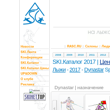
::
RASC.RU
::
Склоны
::
Люд
Новости
SKI.Лента
2008
2009
2010
2011
2012
Конференции
SKI.Каталог 2017 |
Це
SKI.Каталог
SKI.Каталог.Цены
Лыжи
-
2017
-
Dynastar
Sp
UP&DOWN
О клубе
Реклама
Dynastar | назначение