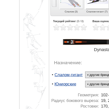
2)
Фристайл (2)
Могул | акробатика
Слалом (3)
Слалом-гигант (7)
(1)
Текущий рейтинг
(
0
/
0
)
Ваша оценк
Dynast
Назначение:
•
Слалом-гигант
•
Юниорские
Геометрия:
102
Радиус бокового выреза:
19, 
Ростовки:
170,