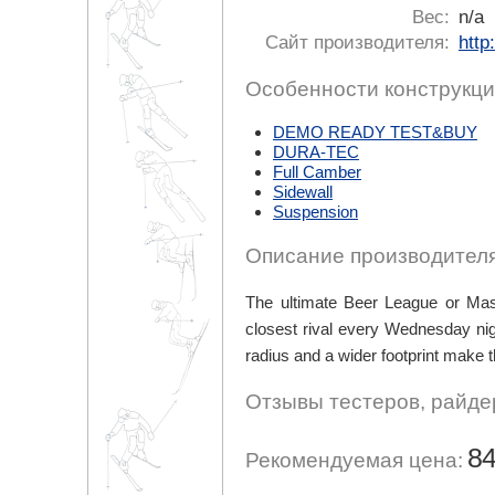
Вес:
n/a
Сайт производителя:
http
Особенности конструкци
DEMO READY TEST&BUY
DURA-TEC
Full Camber
Sidewall
Suspension
Описание производителя
The ultimate Beer League or Maste
closest rival every Wednesday nig
radius and a wider footprint make 
Отзывы тестеров, райде
84
Рекомендуемая цена: