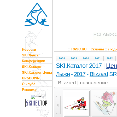
::
RASC.RU
::
Склоны
::
Люд
Новости
SKI.Лента
2008
2009
2010
2011
2012
Конференции
SKI.Каталог 2017 |
Це
SKI.Каталог
SKI.Каталог.Цены
Лыжи
-
2017
-
Blizzard
SR
UP&DOWN
Blizzard | назначение
О клубе
Реклама