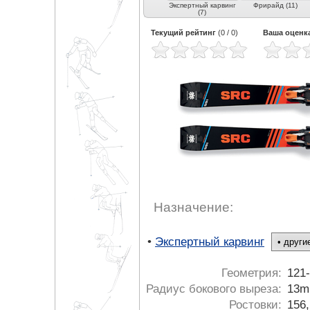
 (3)
Экспертные
Карвинг (5)
Экспертный карвинг
Фрирайд (11)
универсальные (2)
(7)
Текущий рейтинг
(
0
/
0
)
Ваша оценк
Назначение:
•
Экспертный карвинг
Геометрия:
121
Радиус бокового выреза:
13m
Ростовки:
156,