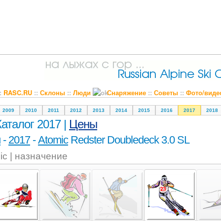
::
RASC.RU
::
Склоны
::
Люди
Снаряжение
::
Советы
::
Фото/виде
2009
2010
2011
2012
2013
2014
2015
2016
2017
2018
Каталог 2017 |
Цены
и
-
2017
-
Atomic
Redster Doubledeck 3.0 SL
ic | назначение