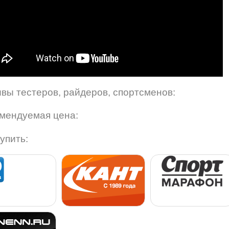
вы тестеров, райдеров, спортсменов:
мендуемая цена:
купить: