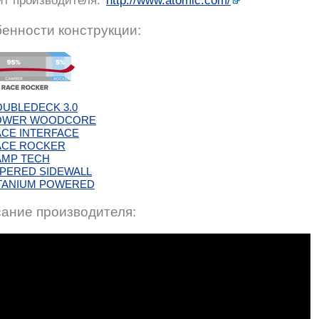
йт производителя:
http://www.atomic.com/
енности конструкции:
UBLEDECK 3.0
OWER WOODCORE
CE INTERFACE
ACE ROCKER
AMP TECH
PERED SIDEWALL
TANIUM POWERED
ание производителя: