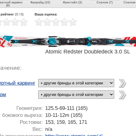
ертный карвинг
Фрирайд (10)
Фристайл (3)
Слалом (7)
Слалом-г
(8)
 рейтинг
(
0
/
0
)
Ваша оценка:
Atomic Redster Doubledeck 3.0 SL
ачение:
ертный карвинг
ом
Геометрия:
125.5-69-111 (165)
 бокового выреза:
10-11-12m (165)
Ростовки:
153, 159, 165, 171
Вес:
n/a