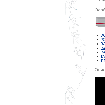
Са
Особ
DO
P
RA
R
R
TA
TI
Опис