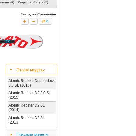
игант (8)
Скоростной спуск (2)
Женские (17)
Скитур (8)
Телемарк (
Закладки|Сравнение
0
Эта же модель:
Atomic Redster Doubledeck
3.0 SL (2016)
Atomic Redster D2 3.0 SL
(2015)
Atomic Redster D2 SL
(2014)
Atomic Redster D2 SL
(2013)
Похожие модели: