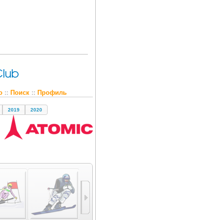
о
::
Поиск
::
Профиль
2019
2020