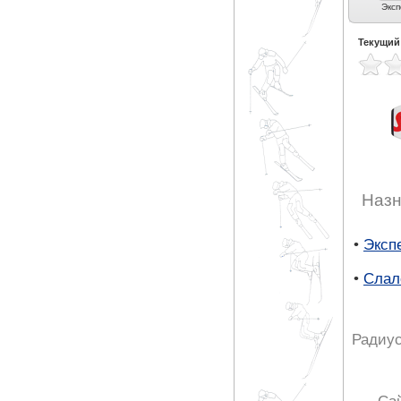
Универсальные (3)
Экспертные
Карвинг (3)
Эксп
универсальные (5)
Текущий
Назн
•
Эксп
•
Слал
Радиус