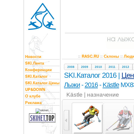
::
RASC.RU
::
Склоны
::
Люд
Новости
SKI.Лента
2008
2009
2010
2011
2012
Конференции
SKI.Каталог 2016 |
Це
SKI.Каталог
SKI.Каталог.Цены
Лыжи
-
2016
-
Kästle
MX8
UP&DOWN
Kästle | назначение
О клубе
Реклама