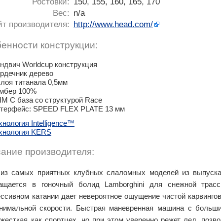
Ростовки:
150, 155, 160, 165, 170
Вес:
n/a
йт производителя:
http://www.head.com/
енности конструкции:
ндвич Worldcup конструкция
рдечник дерево
слоя титанала 0,5мм
мбер 100%
M C база со структурой Race
терфейс: SPEED FLEX PLATE 13 мм
хнология Intelligence™
хнология KERS
ание производителя:
из самых приятных клубных слаломных моделей из выпуска
ащается в гоночный болид Lamborghini для снежной трас
ессивном катании дает невероятное ощущение чистой карвингов
нимальной скорости. Быстрая маневренная машина с больш
 жесткая как спортцех, но при этом уверенно режет лед, позв