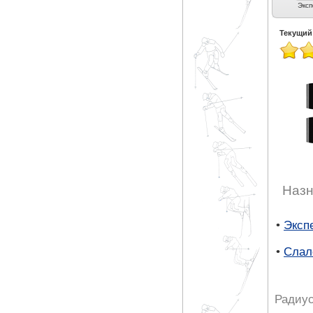
Универсальные (5)
Экспертные
Карвинг (9)
Эксп
универсальные (4)
Текущий
Назн
•
Эксп
•
Слал
Радиус