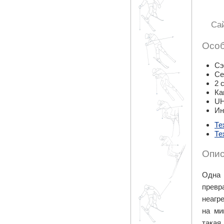
Са
Особ
Сэ
Се
2 
Ка
UH
Ин
Те
Те
Опис
Одна 
превр
неагр
на ми
такая