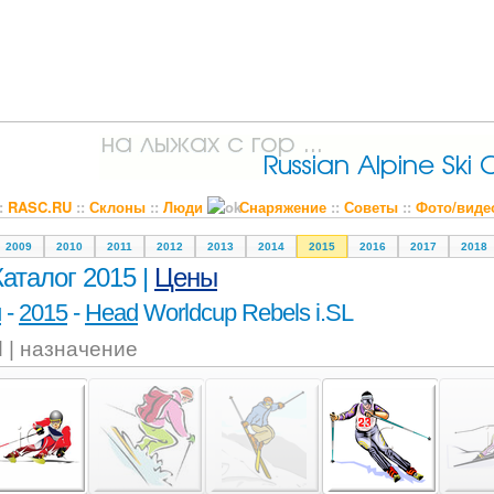
::
RASC.RU
::
Склоны
::
Люди
Снаряжение
::
Советы
::
Фото/виде
2009
2010
2011
2012
2013
2014
2015
2016
2017
2018
Каталог 2015 |
Цены
и
-
2015
-
Head
Worldcup Rebels i.SL
 | назначение