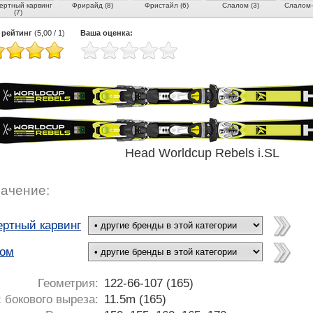
ертный карвинг
Фрирайд (8)
Фристайл (6)
Слалом (3)
Слалом-г
(7)
 рейтинг
(
5,00
/
1
)
Ваша оценка:
Head Worldcup Rebels i.SL
ачение:
ертный карвинг
ом
Геометрия:
122-66-107 (165)
 бокового выреза:
11.5m (165)