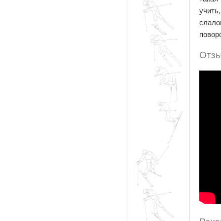
учить
слало
повор
Отзы