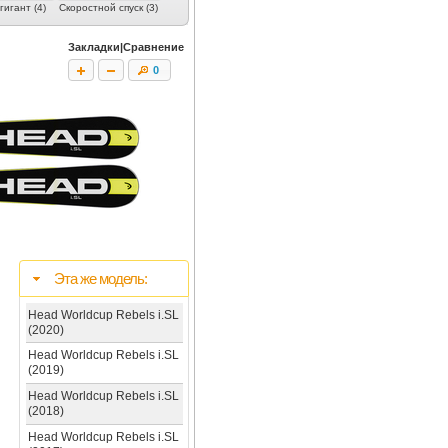
игант (4)
Скоростной спуск (3)
Женские (7)
Скитур (3)
Юниорские 
Закладки|Сравнение
0
Эта же модель:
Head Worldcup Rebels i.SL
(2020)
Head Worldcup Rebels i.SL
(2019)
Head Worldcup Rebels i.SL
(2018)
Head Worldcup Rebels i.SL