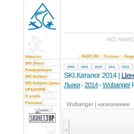
::
RASC.RU
::
Склоны
::
Люд
Новости
SKI.Лента
2008
2009
2010
2011
2012
Конференции
SKI.Каталог 2014 |
Це
SKI.Каталог
SKI.Каталог.Цены
Лыжи
-
2014
-
Wubanger
P
UP&DOWN
О клубе
Реклама
Wubanger | назначение