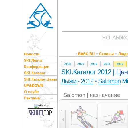
::
RASC.RU
::
Склоны
::
Люд
Новости
SKI.Лента
2008
2009
2010
2011
2012
Конференции
SKI.Каталог 2012 |
Це
SKI.Каталог
SKI.Каталог.Цены
Лыжи
-
2012
-
Salomon
Mi
UP&DOWN
О клубе
Salomon | назначение
Реклама