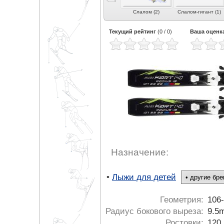
рвинг
Фрирайд (9)
Фристайл (7)
Слалом (2)
Слалом-гигант (1)
Текущий рейтинг
(
0
/
0
)
Ваша оценк
Назначение:
•
Лыжи для детей
Геометрия:
106
Радиус бокового выреза:
9.5
Ростовки:
120,