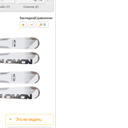
айл (7)
Слалом (2)
Слалом-гигант (1)
Женские (12)
Юниорские 
Закладки|Сравнение
0
Эта же модель: