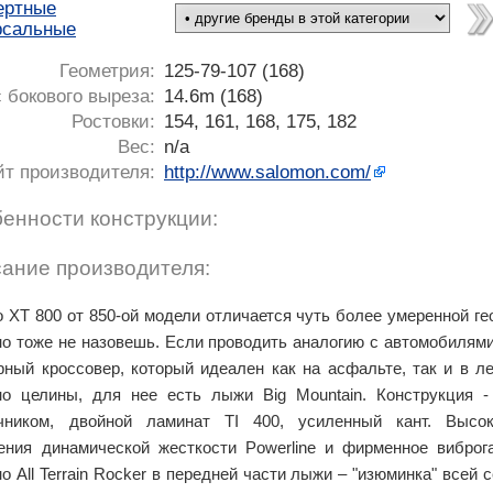
ертные
рсальные
Геометрия:
125-79-107 (168)
 бокового выреза:
14.6m (168)
Ростовки:
154, 161, 168, 175, 182
Вес:
n/a
йт производителя:
http://www.salomon.com/
енности конструкции:
ание производителя:
o XT 800 от 850-ой модели отличается чуть более умеренной ге
но тоже не назовешь. Если проводить аналогию с автомобилями
рный кроссовер, который идеален как на асфальте, так и в л
но целины, для нее есть лыжи Big Mountain. Конструкция 
чником, двойной ламинат TI 400, усиленный кант. Высо
ения динамической жесткости Powerline и фирменное виброг
но All Terrain Rocker в передней части лыжи – "изюминка" всей 