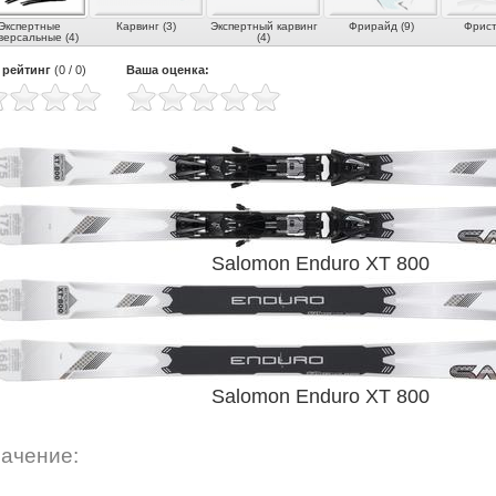
Экспертные
Карвинг (3)
Экспертный карвинг
Фрирайд (9)
Фрист
версальные (4)
(4)
 рейтинг
(
0
/
0
)
Ваша оценка:
Salomon Enduro XT 800
Salomon Enduro XT 800
ачение: