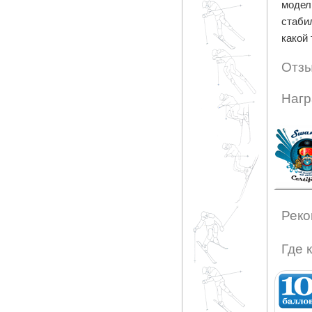
модел
стаби
какой 
Отзы
Нагр
Реко
Где 