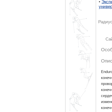
•
Эксп
униве
Радиус
Са
Особ
Опис
Endur
конеч
прово
конеч
серде
измен
конеч