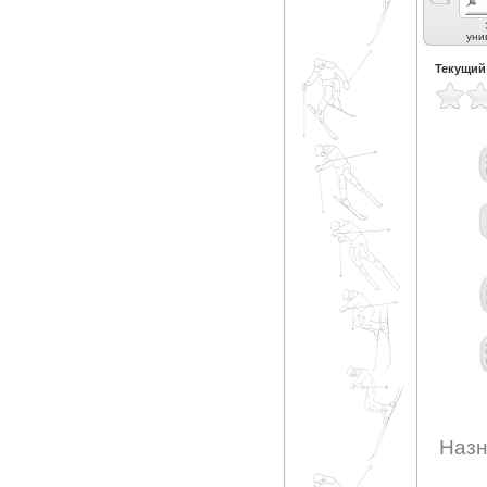
Универсальные (4)
уни
Текущий
Назн