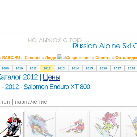
::
RASC.RU
::
Склоны
::
Люди
Снаряжение
::
Советы
::
Фото/виде
2009
2010
2011
2012
2013
2014
2015
2016
2017
2018
Каталог 2012 |
Цены
и
-
2012
-
Salomon
Enduro XT 800
mon | назначение