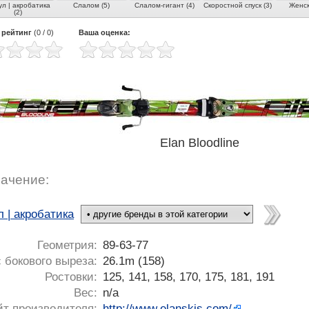
ул | акробатика
Слалом (5)
Слалом-гигант (4)
Скоростной спуск (3)
Женск
(2)
 рейтинг
(
0
/
0
)
Ваша оценка:
Elan Bloodline
ачение:
 | акробатика
Геометрия:
89-63-77
 бокового выреза:
26.1m (158)
Ростовки:
125, 141, 158, 170, 175, 181, 191
Вес:
n/a
йт производителя:
http://www.elanskis.com/