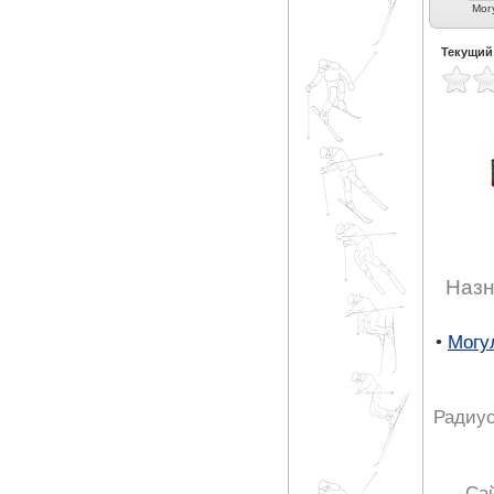
Карвинг (3)
Экспертный карвинг
Фрирайд (7)
Фристайл (7)
Мог
(8)
Текущий
Назн
•
Могул
Радиус
Са