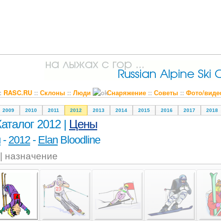
::
RASC.RU
::
Склоны
::
Люди
Снаряжение
::
Советы
::
Фото/виде
2009
2010
2011
2012
2013
2014
2015
2016
2017
2018
Каталог 2012 |
Цены
и
-
2012
-
Elan
Bloodline
 | назначение