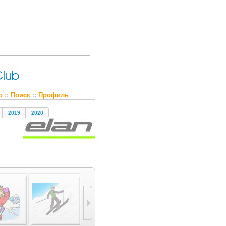
о
::
Поиск
::
Профиль
2019
2020