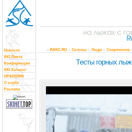
::
RASC.RU
::
Склоны
::
Люди
::
Снаряжение
Новости
SKI.Лента
Тесты горных лыж 
Конференции
SKI.Каталог
UP&DOWN
О клубе
Реклама