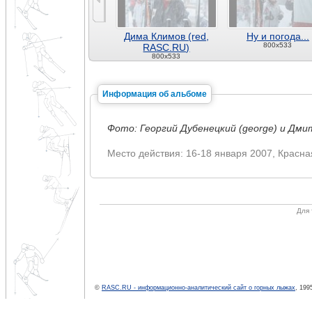
Дима Климов (red,
Ну и погода...
800x533
RASC.RU)
800x533
Информация об альбоме
Фото: Георгий Дубенецкий (george) и Дми
Место действия: 16-18 января 2007, Красн
Для 
©
RASC.RU - информационно-аналитический сайт о горных лыжах
, 199